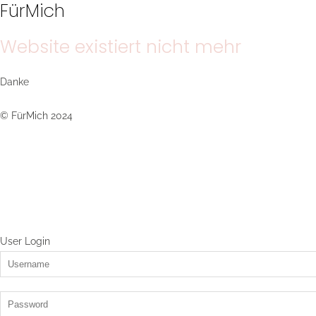
FürMich
Website existiert nicht mehr
Danke
© FürMich 2024
User Login