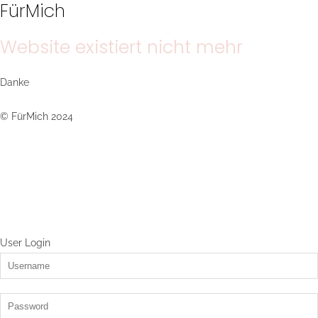
FürMich
Website existiert nicht mehr
Danke
© FürMich 2024
User Login