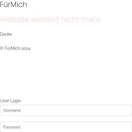
FürMich
Website existiert nicht mehr
Danke
© FürMich 2024
User Login