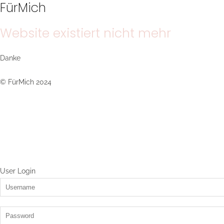
FürMich
Website existiert nicht mehr
Danke
© FürMich 2024
User Login