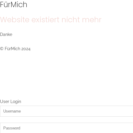
FürMich
Website existiert nicht mehr
Danke
© FürMich 2024
User Login